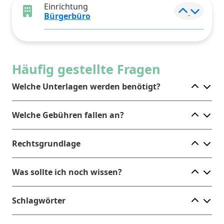
Einrichtung
Elemen
Bürgerbüro
Häufig gestellte Fragen
Ele
Welche Unterlagen werden benötigt?
Ele
Welche Gebühren fallen an?
Ele
Rechtsgrundlage
Ele
Was sollte ich noch wissen?
Ele
Schlagwörter