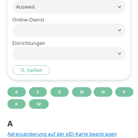
Online-Dienst
Einrichtungen
Suchen
A
E
K
M
N
P
R
W
A
Adressänderung auf der eID-Karte beantragen