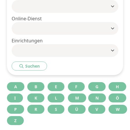
Online-Dienst
Einrichtungen
Suchen
A
B
E
F
G
H
I
K
L
M
N
Ö
P
R
S
Ü
V
W
Z