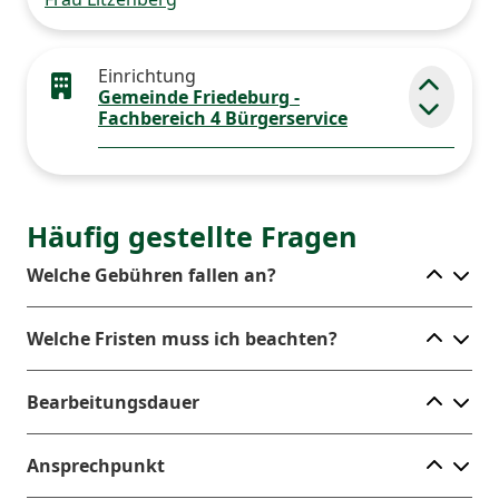
Einrichtung
Gemeinde Friedeburg -
Elemen
Fachbereich 4 Bürgerservice
Häufig gestellte Fragen
Ele
Welche Gebühren fallen an?
Ele
Welche Fristen muss ich beachten?
Ele
Bearbeitungsdauer
Ele
Ansprechpunkt