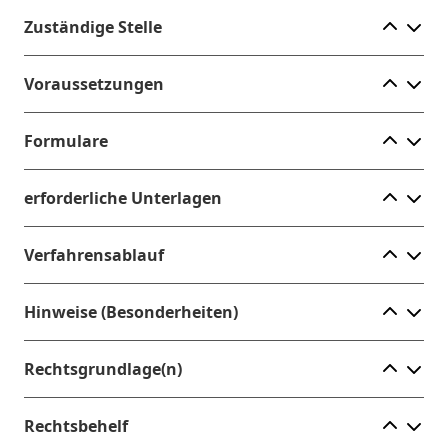
Ele
Zuständige Stelle
Ele
Voraussetzungen
Ele
Formulare
Ele
erforderliche Unterlagen
Ele
Verfahrensablauf
Ele
Hinweise (Besonderheiten)
Ele
Rechtsgrundlage(n)
Ele
Rechtsbehelf