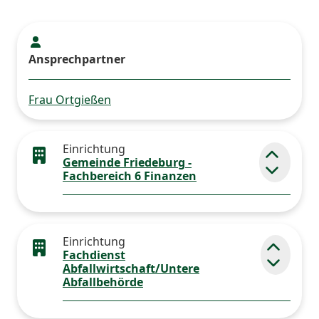
Ansprechpartner
Frau Ortgießen
Einrichtung
Gemeinde Friedeburg -
Element
Fachbereich 6 Finanzen
Einrichtung
Fachdienst
Elemen
Abfallwirtschaft/Untere
Abfallbehörde