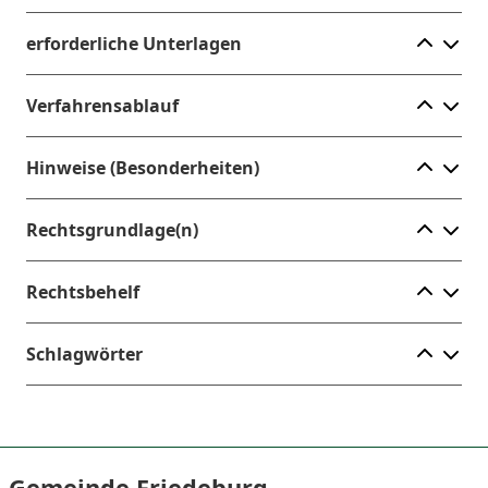
Ele
erforderliche Unterlagen
Ele
Verfahrensablauf
Ele
Hinweise (Besonderheiten)
Ele
Rechtsgrundlage(n)
Ele
Rechtsbehelf
Ele
Schlagwörter
Gemeinde Friedeburg