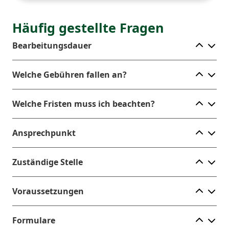
Häufig gestellte Fragen
Ele
Bearbeitungsdauer
Ele
Welche Gebühren fallen an?
Ele
Welche Fristen muss ich beachten?
Ele
Ansprechpunkt
Ele
Zuständige Stelle
Ele
Voraussetzungen
Ele
Formulare