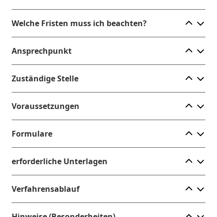
Ele
Welche Fristen muss ich beachten?
Ele
Ansprechpunkt
Ele
Zuständige Stelle
Ele
Voraussetzungen
Ele
Formulare
Ele
erforderliche Unterlagen
Ele
Verfahrensablauf
Ele
Hinweise (Besonderheiten)