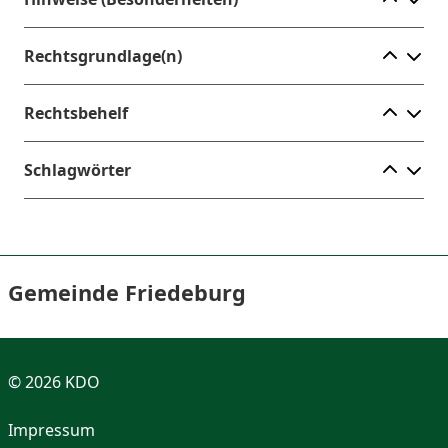
Ele
Rechtsgrundlage(n)
Ele
Rechtsbehelf
Ele
Schlagwörter
Gemeinde Friedeburg
© 2026 KDO
Impressum