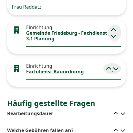
Frau Raddatz
Einrichtung
Gemeinde Friedeburg - Fachdienst
Element
3.1 Planung
Einrichtung
Elemen
Fachdienst Bauordnung
Häufig gestellte Fragen
Ele
Bearbeitungsdauer
Ele
Welche Gebühren fallen an?