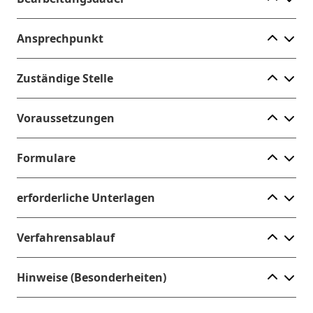
Ele
Ansprechpunkt
Ele
Zuständige Stelle
Ele
Voraussetzungen
Ele
Formulare
Ele
erforderliche Unterlagen
Ele
Verfahrensablauf
Ele
Hinweise (Besonderheiten)