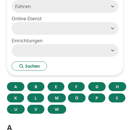
Online-Dienst
Einrichtungen
Suchen
A
B
E
F
G
H
K
L
M
Ö
P
S
U
V
W
A