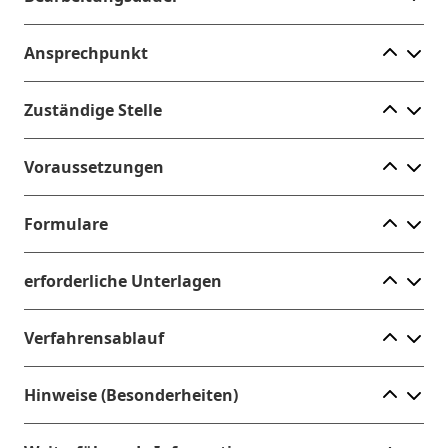
Ele
Ansprechpunkt
Ele
Zuständige Stelle
Ele
Voraussetzungen
Ele
Formulare
Ele
erforderliche Unterlagen
Ele
Verfahrensablauf
Ele
Hinweise (Besonderheiten)