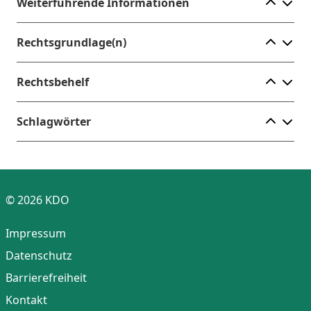
Ele
Weiterführende Informationen
Ele
Rechtsgrundlage(n)
Ele
Rechtsbehelf
Ele
Schlagwörter
© 2026 KDO
Impressum
Datenschutz
Barrierefreiheit
Kontakt