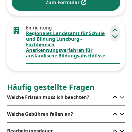
Zum Formular
Einrichtung
Regionales Landesamt für Schule
Elemen
und Bildung Lüneburg -
Fachbereich
Anerkennungsverfahren für
ausländische Bildungsabschlüsse
Häufig gestellte Fragen
Ele
Welche Fristen muss ich beachten?
Ele
Welche Gebühren fallen an?
Ele
Bearbeitungsdauer