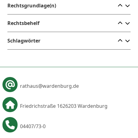
Ele
Rechtsgrundlage(n)
Ele
Rechtsbehelf
Ele
Schlagwörter
rathaus@wardenburg.de
Friedrichstraße 16
26203 Wardenburg
04407/73-0