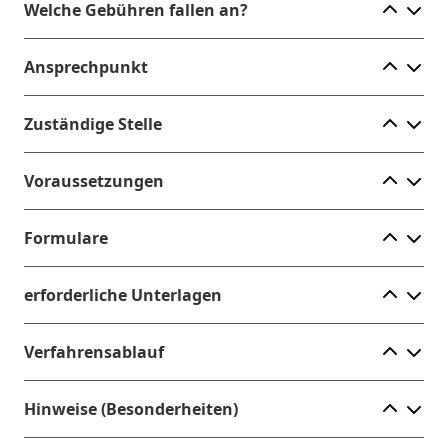
Ele
Welche Gebühren fallen an?
Ele
Ansprechpunkt
Ele
Zuständige Stelle
Ele
Voraussetzungen
Ele
Formulare
Ele
erforderliche Unterlagen
Ele
Verfahrensablauf
Ele
Hinweise (Besonderheiten)