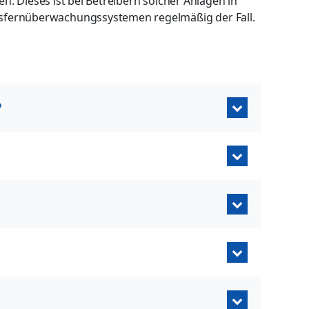
gen. Dieses ist bei Betreibern solcher Anlagen in
sfernüberwachungssystemen regelmäßig der Fall.
?