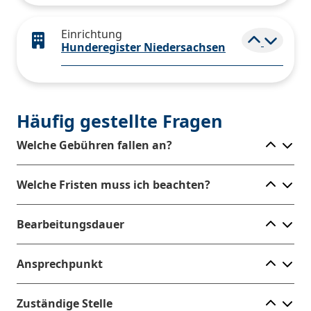
Einrichtung
Elemen
Hunderegister Niedersachsen
Häufig gestellte Fragen
Ele
Welche Gebühren fallen an?
Ele
Welche Fristen muss ich beachten?
Ele
Bearbeitungsdauer
Ele
Ansprechpunkt
Ele
Zuständige Stelle