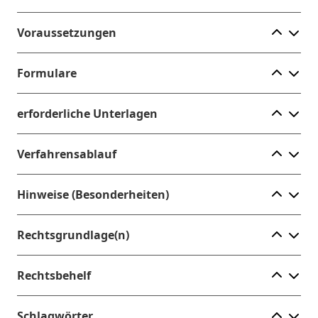
Ele
Voraussetzungen
Ele
Formulare
Ele
erforderliche Unterlagen
Ele
Verfahrensablauf
Ele
Hinweise (Besonderheiten)
Ele
Rechtsgrundlage(n)
Ele
Rechtsbehelf
Ele
Schlagwörter