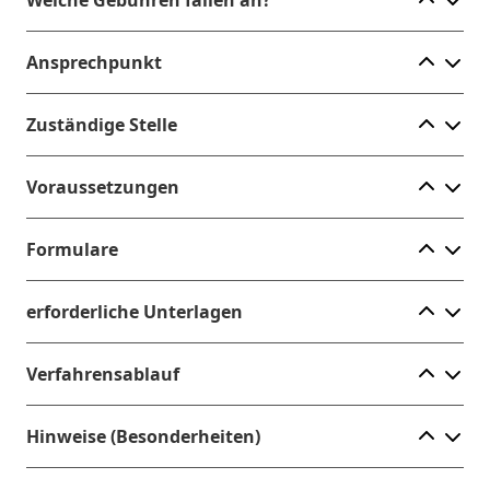
Ele
Ansprechpunkt
Ele
Zuständige Stelle
Ele
Voraussetzungen
Ele
Formulare
Ele
erforderliche Unterlagen
Ele
Verfahrensablauf
Ele
Hinweise (Besonderheiten)