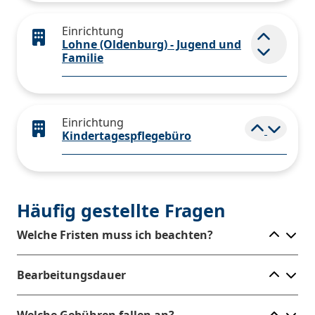
Einrichtung
Lohne (Oldenburg) - Jugend und
Element
Familie
Einrichtung
Elemen
Kindertagespflegebüro
Häufig gestellte Fragen
Ele
Welche Fristen muss ich beachten?
Ele
Bearbeitungsdauer
Ele
Welche Gebühren fallen an?