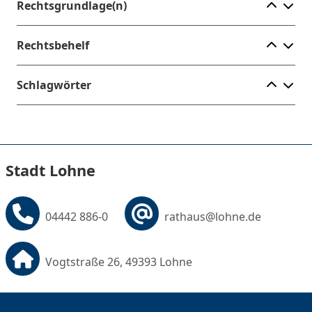
Ele
Rechtsgrundlage(n)
Ele
Rechtsbehelf
Ele
Schlagwörter
Stadt Lohne
04442 886-0
rathaus@lohne.de
Vogtstraße 26, 49393 Lohne