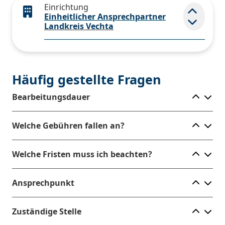
Einrichtung
Einheitlicher Ansprechpartner
Elemen
Landkreis Vechta
Häufig gestellte Fragen
Ele
Bearbeitungsdauer
Ele
Welche Gebühren fallen an?
Ele
Welche Fristen muss ich beachten?
Ele
Ansprechpunkt
Ele
Zuständige Stelle