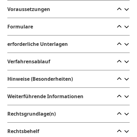
Ele
Voraussetzungen
Ele
Formulare
Ele
erforderliche Unterlagen
Ele
Verfahrensablauf
Ele
Hinweise (Besonderheiten)
Ele
Weiterführende Informationen
Ele
Rechtsgrundlage(n)
Ele
Rechtsbehelf