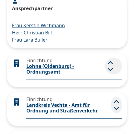
Ansprechpartner
Frau Kerstin Wichmann
Herr Christian Bill
Frau Lara Buller
Einrichtung
Lohne (Oldenburg) -
Element 
Ordnungsamt
Einrichtung
Landkreis Vechta - Amt für
Elemen
Ordnung und Straßenverkehr