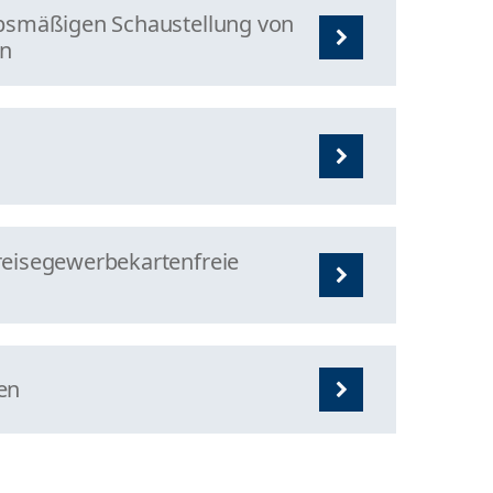
rbsmäßigen Schaustellung von
en
reisegewerbekartenfreie
en