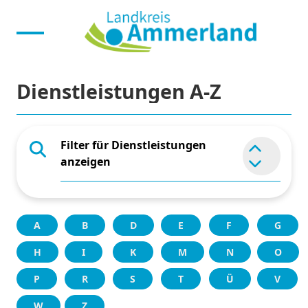
Dienstleistungen A-Z
Filter für Dienstleistungen
Element 
anzeigen
A
B
D
E
F
G
H
I
K
M
N
O
P
R
S
T
Ü
V
W
Z