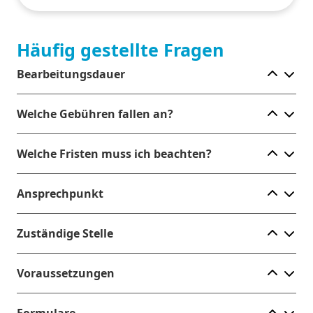
Häufig gestellte Fragen
Ele
Bearbeitungsdauer
Ele
Welche Gebühren fallen an?
Ele
Welche Fristen muss ich beachten?
Ele
Ansprechpunkt
Ele
Zuständige Stelle
Ele
Voraussetzungen
Ele
Formulare