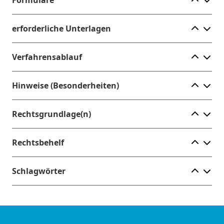
Ele
erforderliche Unterlagen
Ele
Verfahrensablauf
Ele
Hinweise (Besonderheiten)
Ele
Rechtsgrundlage(n)
Ele
Rechtsbehelf
Ele
Schlagwörter