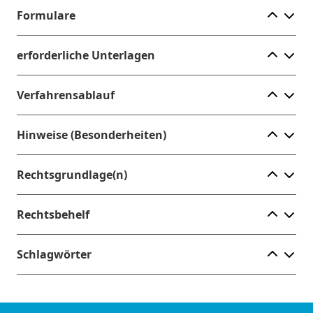
Ele
Formulare
Ele
erforderliche Unterlagen
Ele
Verfahrensablauf
Ele
Hinweise (Besonderheiten)
Ele
Rechtsgrundlage(n)
Ele
Rechtsbehelf
Ele
Schlagwörter