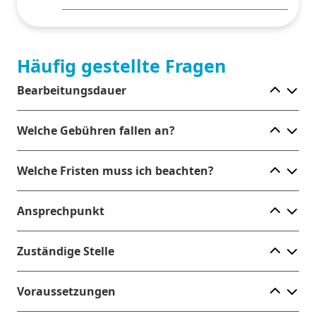
Häufig gestellte Fragen
Ele
Bearbeitungsdauer
Ele
Welche Gebühren fallen an?
Ele
Welche Fristen muss ich beachten?
Ele
Ansprechpunkt
Ele
Zuständige Stelle
Ele
Voraussetzungen