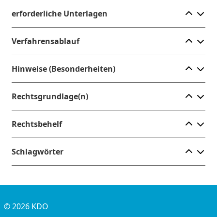
Ele
erforderliche Unterlagen
Ele
Verfahrensablauf
Ele
Hinweise (Besonderheiten)
Ele
Rechtsgrundlage(n)
Ele
Rechtsbehelf
Ele
Schlagwörter
© 2026 KDO