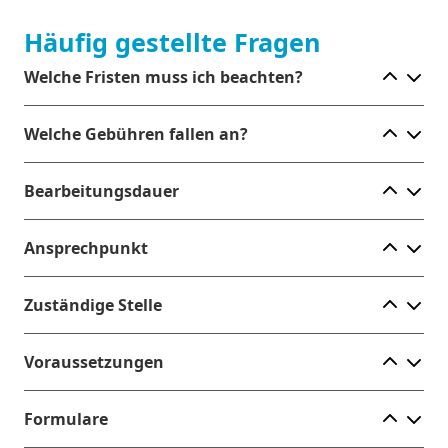
Häufig gestellte Fragen
Ele
Welche Fristen muss ich beachten?
Ele
Welche Gebühren fallen an?
Ele
Bearbeitungsdauer
Ele
Ansprechpunkt
Ele
Zuständige Stelle
Ele
Voraussetzungen
Ele
Formulare