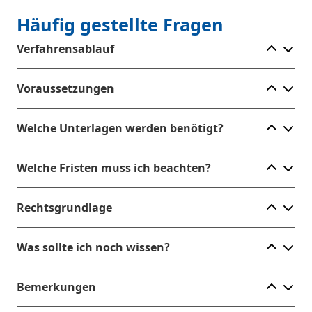
Häufig gestellte Fragen
Ele
Verfahrensablauf
Ele
Voraussetzungen
Ele
Welche Unterlagen werden benötigt?
Ele
Welche Fristen muss ich beachten?
Ele
Rechtsgrundlage
Ele
Was sollte ich noch wissen?
Ele
Bemerkungen