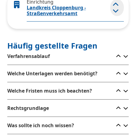
Einrichtung
Landkreis Cloppenburg -
Element
Straßenverkehrsamt
Häufig gestellte Fragen
Ele
Verfahrensablauf
Ele
Welche Unterlagen werden benötigt?
Ele
Welche Fristen muss ich beachten?
Ele
Rechtsgrundlage
Ele
Was sollte ich noch wissen?