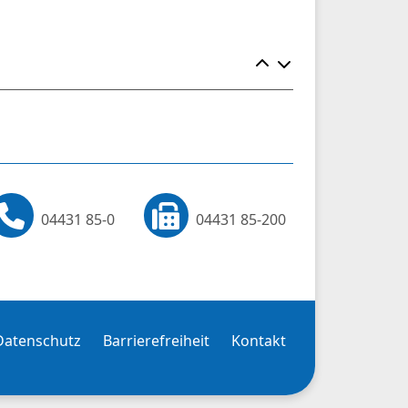
Element ein- un
04431 85-0
04431 85-200
Datenschutz
Barrierefreiheit
Kontakt