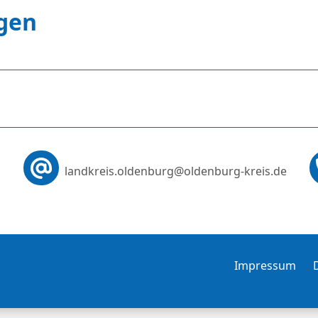
agen
landkreis.oldenburg
@oldenburg-kreis.de
Impressum