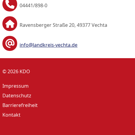
04441/898-0
Ravensberger Straße 20, 49377 Vechta
info@landkreis-vechta.de
© 2026 KDO
Impressum
Datenschutz
Barrierefreiheit
Kontakt