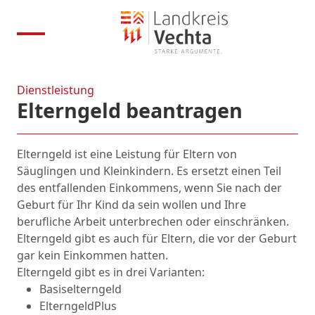
Dienstleistung
Elterngeld beantragen
Elterngeld ist eine Leistung für Eltern von
Säuglingen und Kleinkindern. Es ersetzt einen Teil
des entfallenden Einkommens, wenn Sie nach der
Geburt für Ihr Kind da sein wollen und Ihre
berufliche Arbeit unterbrechen oder einschränken.
Elterngeld gibt es auch für Eltern, die vor der Geburt
gar kein Einkommen hatten.
Elterngeld gibt es in drei Varianten:
Basiselterngeld
ElterngeldPlus