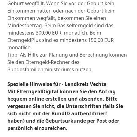
Geburt wegfällt. Wenn Sie vor der Geburt kein
Einkommen hatten oder nach der Geburt kein
Einkommen wegfällt, bekommen Sie einen
Mindestbetrag. Beim Basiselterngeld sind das
mindestens 300,00 EUR monatlich. Beim
ElterngeldPlus sind es mindestens 150,00 EUR
monatlich.
Tipp: Als Hilfe zur Planung und Berechnung können
Sie den Elterngeld-Rechner des
Bundesfamilienministeriums nutzen.
Spezielle Hinweise für - Landkreis Vechta
Mit ElterngeldDigital können Sie den Antrag
bequem online erstellen und absenden. Bitte
vergessen Sie nicht, die Unterschriften (falls Sie
sich nicht mit der BundID authentifiziert
haben) und die Geburtsurkunde per Post oder
persönlich einzureichen.