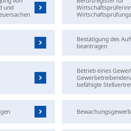
agung von
Berufsregister für
d und
Wirtschaftsprüferin
Steuersachen
Wirtschaftsprüfungs
Bestätigung des Aufs
beantragen
Betrieb eines Gewe
Gewerbetreibenden
befähigte Stellvertr
agen
Bewachungsgewerbe