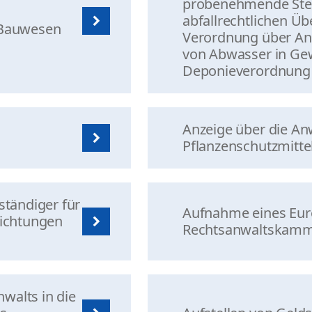
probenehmende Stel
abfallrechtlichen 
 Bauwesen
Verordnung über Anf
von Abwasser in Ge
Deponieverordnung
Anzeige über die A
Pflanzenschutzmitte
ständiger für
Aufnahme eines Euro
richtungen
Rechtsanwaltskamm
walts in die