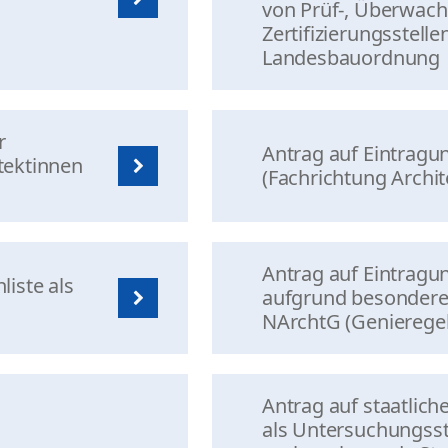
von Prüf-, Überwach
Zertifizierungsstelle
Landesbauordnung
r
Antrag auf Eintragun
itektinnen
(Fachrichtung Archit
Antrag auf Eintragun
liste als
aufgrund besonderer
NArchtG (Genierege
Antrag auf staatlich
als Untersuchungsste