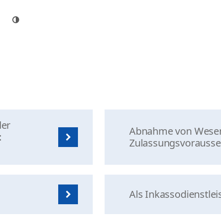
der
Abnahme von Wesens
:
Zulassungsvorauss
Als Inkassodienstleis