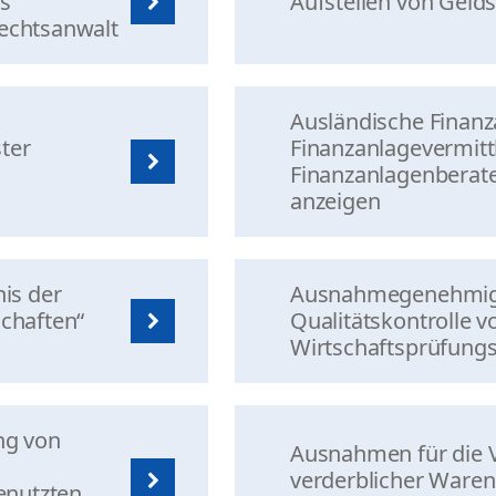
s
Aufstellen von Geld
rechtsanwalt
Ausländische Finanz
ter
Finanzanlagevermitt
Finanzanlagenberate
anzeigen
is der
Ausnahmegenehmigun
schaften“
Qualitätskontrolle 
Wirtschaftsprüfungs
g von
Ausnahmen für die V
verderblicher Waren
genutzten