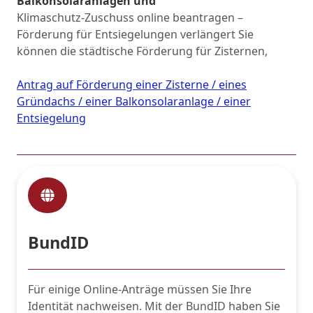
Balkonsolaranlagen und
Entsiegelungsmaßnahmen
Klimaschutz-Zuschuss online beantragen –
Förderung für Entsiegelungen verlängert Sie
können die städtische Förderung für Zisternen,
Gründächer, Balkonsolaranlagen und
Entsiegelungsmaßnahmen ganz bequem digital
Antrag auf Förderung einer Zisterne / eines
über unser Serviceportal beantragen. Gut zu wissen:
Gründachs / einer Balkonsolaranlage / einer
Die Antragsfrist für die Förderung von
Entsiegelung
Entsiegelungen wurde für Sie verlängert.
BundID
Für einige Online-Anträge müssen Sie Ihre
Identität nachweisen. Mit der BundID haben Sie