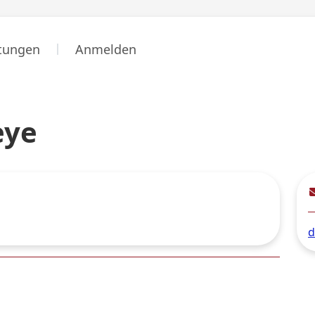
stungen
Anmelden
eye
d