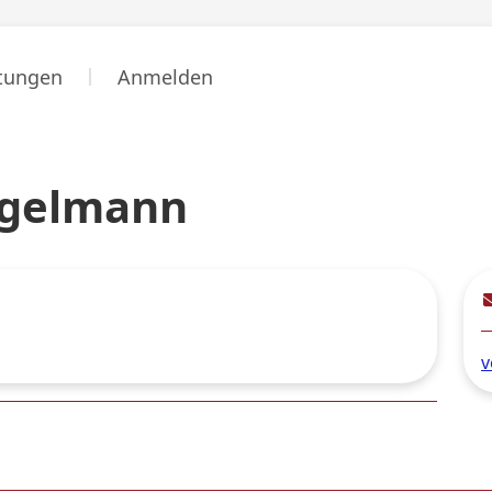
stungen
Anmelden
ägelmann
v