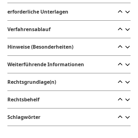
Ele
erforderliche Unterlagen
Ele
Verfahrensablauf
Ele
Hinweise (Besonderheiten)
Ele
Weiterführende Informationen
Ele
Rechtsgrundlage(n)
Ele
Rechtsbehelf
Ele
Schlagwörter