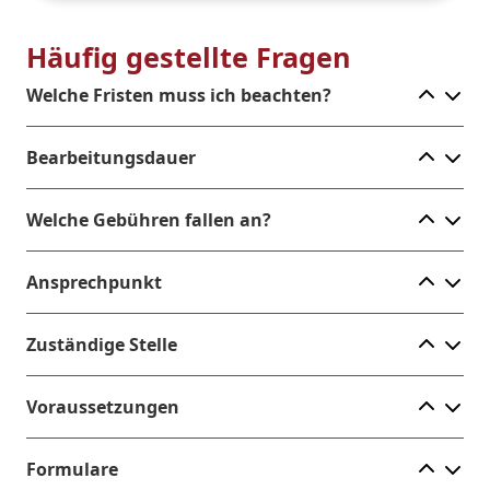
Häufig gestellte Fragen
Ele
Welche Fristen muss ich beachten?
Ele
Bearbeitungsdauer
Ele
Welche Gebühren fallen an?
Ele
Ansprechpunkt
Ele
Zuständige Stelle
Ele
Voraussetzungen
Ele
Formulare