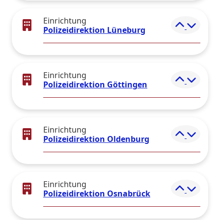
Einrichtung
Elemen
Polizeidirektion Lüneburg
Einrichtung
Elemen
Polizeidirektion Göttingen
Einrichtung
Elemen
Polizeidirektion Oldenburg
Einrichtung
Elemen
Polizeidirektion Osnabrück