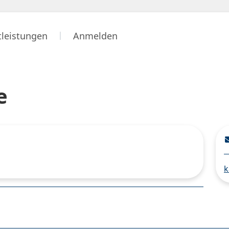
tleistungen
Anmelden
e
k