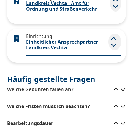
Landkreis Vechta - Amt für
Elemen
Ordnung und Straßenverkehr
Einrichtung
Einheitlicher Ansprechpartner
Elemen
Landkreis Vechta
Häufig gestellte Fragen
Ele
Welche Gebühren fallen an?
Ele
Welche Fristen muss ich beachten?
Ele
Bearbeitungsdauer