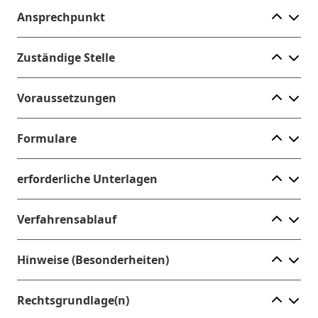
Ele
Ansprechpunkt
Ele
Zuständige Stelle
Ele
Voraussetzungen
Ele
Formulare
Ele
erforderliche Unterlagen
Ele
Verfahrensablauf
Ele
Hinweise (Besonderheiten)
Ele
Rechtsgrundlage(n)