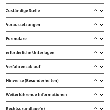
Ele
Zuständige Stelle
Ele
Voraussetzungen
Ele
Formulare
Ele
erforderliche Unterlagen
Ele
Verfahrensablauf
Ele
Hinweise (Besonderheiten)
Ele
Weiterführende Informationen
Ele
Rechtsgrundlage(n)