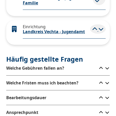
Familie
Einrichtung
Elemen
Landkreis Vechta - Jugendamt
Häufig gestellte Fragen
Ele
Welche Gebühren fallen an?
Ele
Welche Fristen muss ich beachten?
Ele
Bearbeitungsdauer
Ele
Ansprechpunkt