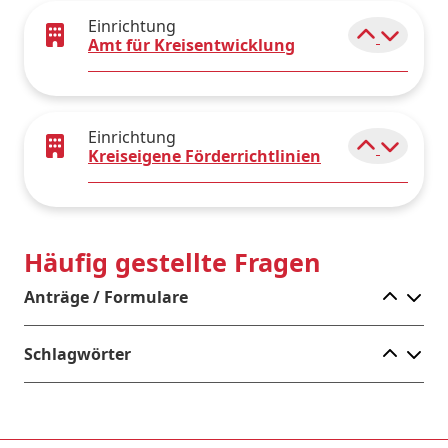
Einrichtung
Elemen
Amt für Kreisentwicklung
Einrichtung
Elemen
Kreiseigene Förderrichtlinien
Häufig gestellte Fragen
Ele
Anträge / Formulare
Ele
Schlagwörter