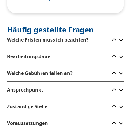
Häufig gestellte Fragen
Ele
Welche Fristen muss ich beachten?
Ele
Bearbeitungsdauer
Ele
Welche Gebühren fallen an?
Ele
Ansprechpunkt
Ele
Zuständige Stelle
Ele
Voraussetzungen