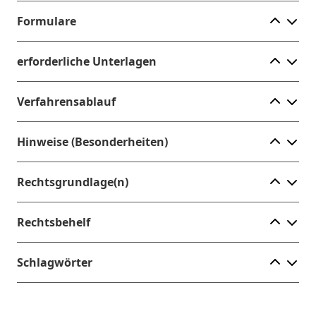
Ele
Formulare
Ele
erforderliche Unterlagen
Ele
Verfahrensablauf
Ele
Hinweise (Besonderheiten)
Ele
Rechtsgrundlage(n)
Ele
Rechtsbehelf
Ele
Schlagwörter