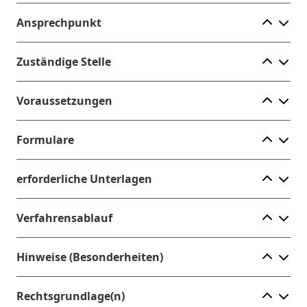
Ele
Ansprechpunkt
Ele
Zuständige Stelle
Ele
Voraussetzungen
Ele
Formulare
Ele
erforderliche Unterlagen
Ele
Verfahrensablauf
Ele
Hinweise (Besonderheiten)
Ele
Rechtsgrundlage(n)