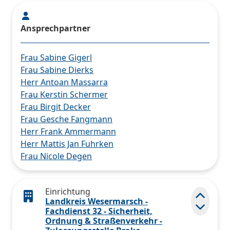
Ansprechpartner
Frau Sabine Gigerl
Frau Sabine Dierks
Herr Antoan Massarra
Frau Kerstin Schermer
Frau Birgit Decker
Frau Gesche Fangmann
Herr Frank Ammermann
Herr Mattis Jan Fuhrken
Frau Nicole Degen
Einrichtung
Landkreis Wesermarsch -
Elemen
Fachdienst 32 - Sicherheit,
Ordnung & Straßenverkehr -