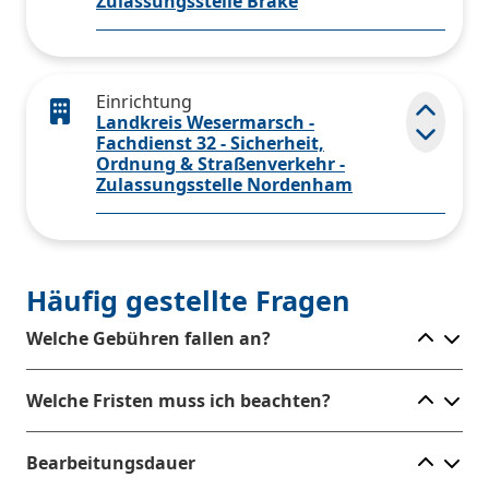
Zulassungsstelle Brake
Einrichtung
Landkreis Wesermarsch -
Elemen
Fachdienst 32 - Sicherheit,
Ordnung & Straßenverkehr -
Zulassungsstelle Nordenham
Häufig gestellte Fragen
Ele
Welche Gebühren fallen an?
Ele
Welche Fristen muss ich beachten?
Ele
Bearbeitungsdauer