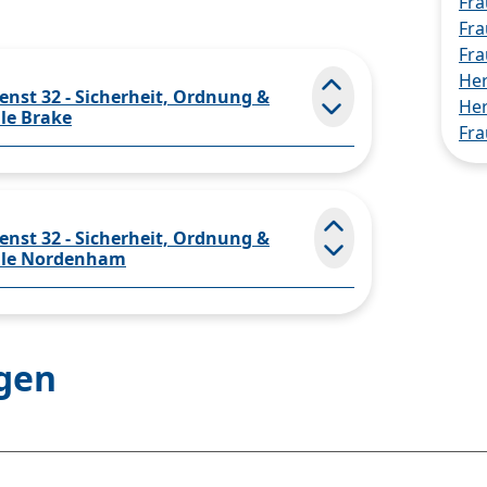
Fra
Fra
Fr
He
nst 32 - Sicherheit, Ordnung &
Element ein- und
Her
le Brake
Fra
nst 32 - Sicherheit, Ordnung &
Element ein- und
elle Nordenham
agen