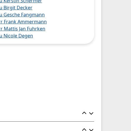
u Kerstin Schermer
u Birgit Decker
au Gesche Fangmann
rr Frank Ammermann
 ausklappen
r Mattis Jan Fuhrken
u Nicole Degen
 ausklappen
Element ein- un
Element ein- un