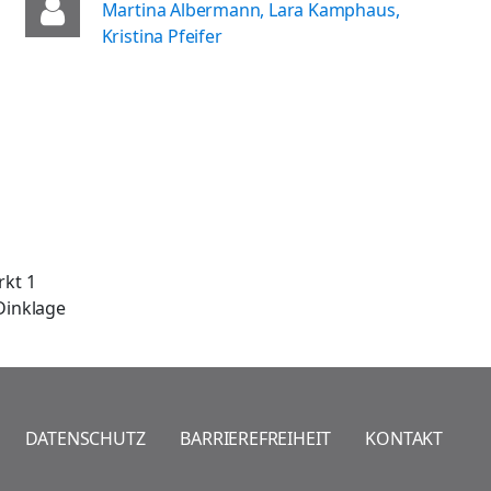
Martina Albermann, Lara Kamphaus,
Kristina Pfeifer
rkt 1
Dinklage
DATENSCHUTZ
BARRIEREFREIHEIT
KONTAKT