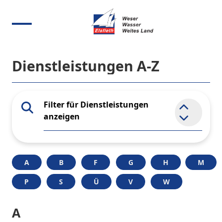
Dienstleistungen A-Z
Filter für Dienstleistungen
Element 
anzeigen
A
B
F
G
H
M
P
S
Ü
V
W
A