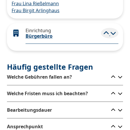
Frau Lina Rießelmann
Frau Birgit Arlinghaus
Einrichtung
Elemen
Bürgerbüro
Häufig gestellte Fragen
Ele
Welche Gebühren fallen an?
Ele
Welche Fristen muss ich beachten?
Ele
Bearbeitungsdauer
Ele
Ansprechpunkt