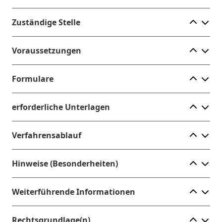
Ele
Zuständige Stelle
Ele
Voraussetzungen
Ele
Formulare
Ele
erforderliche Unterlagen
Ele
Verfahrensablauf
Ele
Hinweise (Besonderheiten)
Ele
Weiterführende Informationen
Ele
Rechtsgrundlage(n)