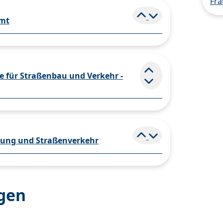
Fra
Element ein- und
amt
 für Straßenbau und Verkehr -
Element ein- und 
Element ein- und
dnung und Straßenverkehr
agen