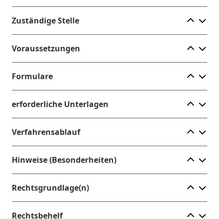
Ele
Zuständige Stelle
Ele
Voraussetzungen
Ele
Formulare
Ele
erforderliche Unterlagen
Ele
Verfahrensablauf
Ele
Hinweise (Besonderheiten)
Ele
Rechtsgrundlage(n)
Ele
Rechtsbehelf