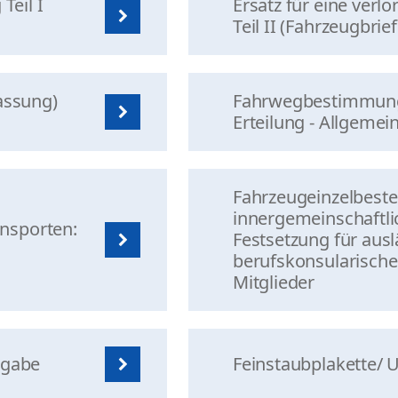
Teil I
Ersatz für eine ver
Teil II (Fahrzeugbri
assung)
Fahrwegbestimmung
Erteilung - Allgeme
Fahrzeugeinzelbeste
innergemeinschaftl
nsporten:
Festsetzung für aus
berufskonsularische
Mitglieder
sgabe
Feinstaubplakette/ 