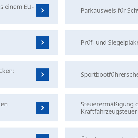
us einem EU-
Parkausweis für Sc
Prüf- und Siegelplak
cken:
Sportbootführersch
hen
Steuerermäßigung od
Kraftfahrzeugsteuer