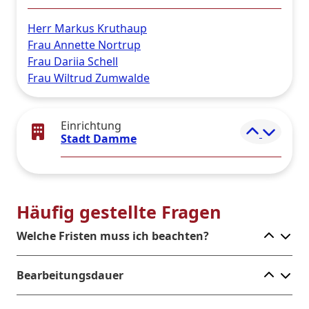
Herr Markus Kruthaup
Frau Annette Nortrup
Frau Dariia Schell
Frau Wiltrud Zumwalde
Einrichtung
Elemen
Stadt Damme
Häufig gestellte Fragen
Ele
Welche Fristen muss ich beachten?
Ele
Bearbeitungsdauer