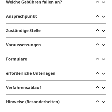
Ele
Welche Gebühren fallen an?
Ele
Ansprechpunkt
Ele
Zuständige Stelle
Ele
Voraussetzungen
Ele
Formulare
Ele
erforderliche Unterlagen
Ele
Verfahrensablauf
Ele
Hinweise (Besonderheiten)