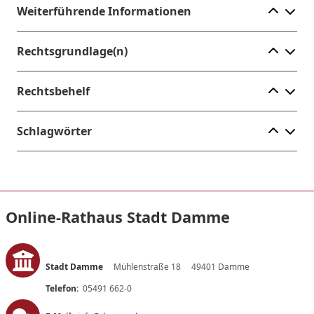
Ele
Weiterführende Informationen
Ele
Rechtsgrundlage(n)
Ele
Rechtsbehelf
Ele
Schlagwörter
Online-Rathaus Stadt Damme
Stadt Damme
Mühlenstraße 18
49401 Damme
Telefon:
05491 662-0